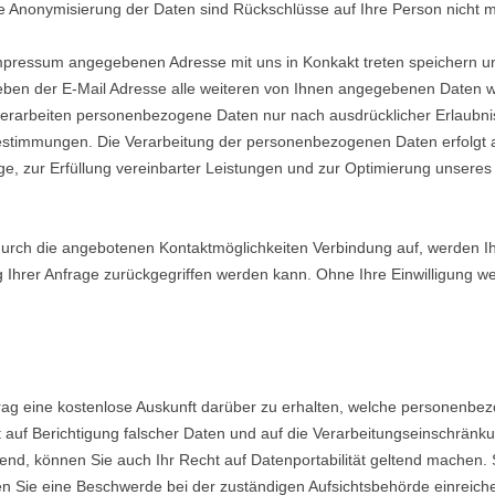
e Anonymisierung der Daten sind Rückschlüsse auf Ihre Person nicht m
mpressum angegebenen Adresse mit uns in Konkakt treten speichern u
eben der E-Mail Adresse alle weiteren von Ihnen angegebenen Daten
r verarbeiten personenbezogene Daten nur nach ausdrücklicher Erlaubni
estimmungen. Die Verarbeitung der personenbezogenen Daten erfolgt 
ge, zur Erfüllung vereinbarter Leistungen und zur Optimierung unsere
urch die angebotenen Kontaktmöglichkeiten Verbindung auf, werden Ih
Ihrer Anfrage zurückgegriffen werden kann. Ohne Ihre Einwilligung we
trag eine kostenlose Auskunft darüber zu erhalten, welche personenbe
uf Berichtigung falscher Daten und auf die Verarbeitungseinschränk
end, können Sie auch Ihr Recht auf Datenportabilität geltend machen.
n Sie eine Beschwerde bei der zuständigen Aufsichtsbehörde einreich